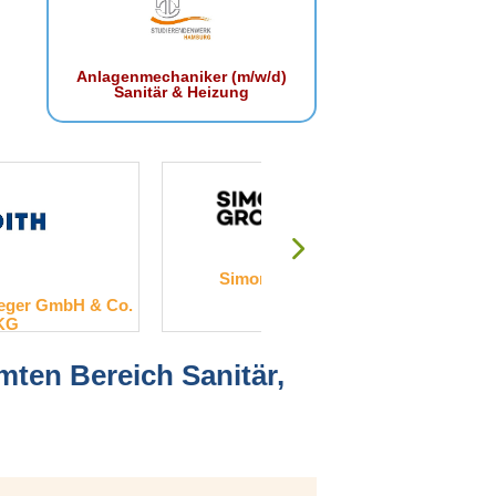
Anlagenmechaniker (m/w/d)
Sanitär & Heizung
Simonswerk GmbH
Bayerisc
r GmbH & Co.
amten Bereich Sanitär,