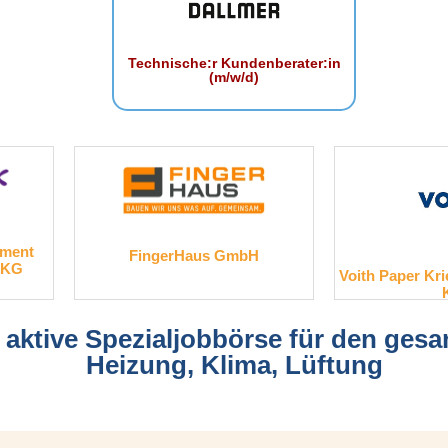
Technische:r Kundenberater:in
(m/w/d)
t
FingerHaus GmbH
Voith Paper Kriege
KG
e aktive Spezialjobbörse für den ges
Heizung, Klima, Lüftung