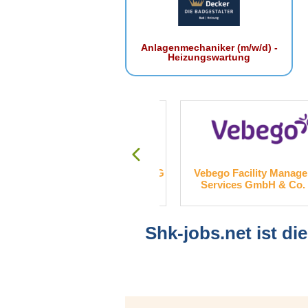
Anlagenmechaniker (m/w/d) -
Heizungswartung
ttlob Rommel GmbH & Co. KG
Vebego Facility Managemen
Services GmbH & Co. KG
Shk-jobs.net ist di