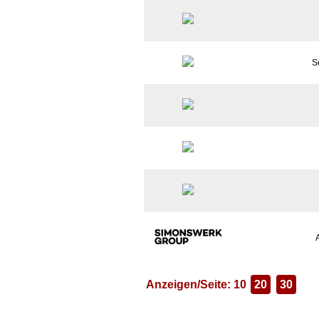
S
Anzeigen/Seite: 10
20
30