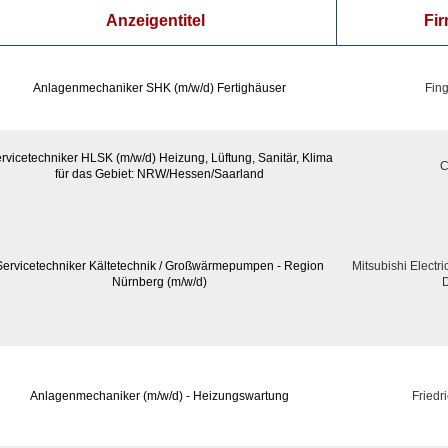
Anzeigentitel
Fi
Anlagenmechaniker SHK (m/w/d) Fertighäuser
Fin
rvicetechniker HLSK (m/w/d) Heizung, Lüftung, Sanitär, Klima
C
für das Gebiet: NRW/Hessen/Saarland
Servicetechniker Kältetechnik / Großwärmepumpen - Region
Mitsubishi Electr
Nürnberg (m/w/d)
D
Anlagenmechaniker (m/w/d) - Heizungswartung
Fried