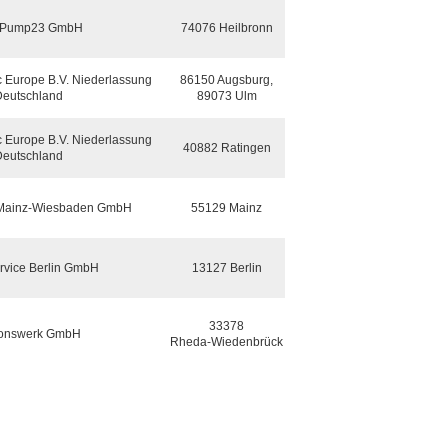
tPump23 GmbH
74076 Heilbronn
ic Europe B.V. Niederlassung
86150 Augsburg,
eutschland
89073 Ulm
ic Europe B.V. Niederlassung
40882 Ratingen
eutschland
Mainz-Wiesbaden GmbH
55129 Mainz
rvice Berlin GmbH
13127 Berlin
33378
onswerk GmbH
Rheda‑Wiedenbrück