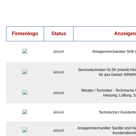
Firmenlogo
Status
Anzeigent
aktuell
Anlagenmechaniker SHK (
Servicetechniker HLSK (m/w/d) Heiz
aktuell
für das Gebiet: NRW/
Meister / Techniker - Technisch
aktuell
Heizung, Lüftung, S
aktuell
Technische:r Kundenbe
Anlagenmechaniker Sanitär und Hei
aktuell
Kundendienst 