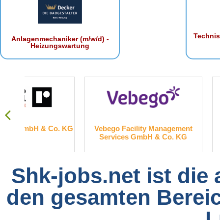
Technis
Anlagenmechaniker (m/w/d) -
Heizungswartung
. KG
Vebego Facility Management
FingerHau
Services GmbH & Co. KG
Shk-jobs.net ist die
den gesamten Bereich
L