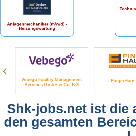
Technis
Anlagenmechaniker (m/w/d) -
Heizungswartung
. KG
Vebego Facility Management
FingerHau
Services GmbH & Co. KG
Shk-jobs.net ist die
den gesamten Bereich
L