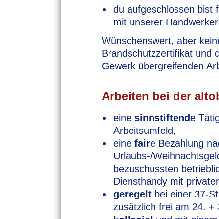
du aufgeschlossen bist f
mit unserer Handwerker
Wünschenswert, aber keine
Brandschutzzertifikat und 
Gewerk übergreifenden Arb
Arbeiten bei der altob
eine
sinnstiftend
e Täti
Arbeitsumfeld,
eine
fair
e Bezahlung nac
Urlaubs-/Weihnachtsgeld
bezuschussten betriebli
Diensthandy mit private
geregelt
bei einer 37-S
zusätzlich frei am 24. + 