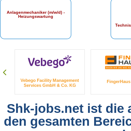
Anlagenmechaniker (m/w/d) -
Heizungswartung
Technis
. KG
Vebego Facility Management
FingerHau
Services GmbH & Co. KG
Shk-jobs.net ist die
den gesamten Bereich