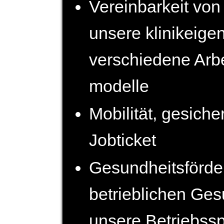
Vereinbarkeit von
unsere klinik­eige
verschiedene Arbei
modelle
Mobilität, gesich
Jobticket
Gesundheits­förd
betrieb­lichen Ge
unsere Betriebs­s