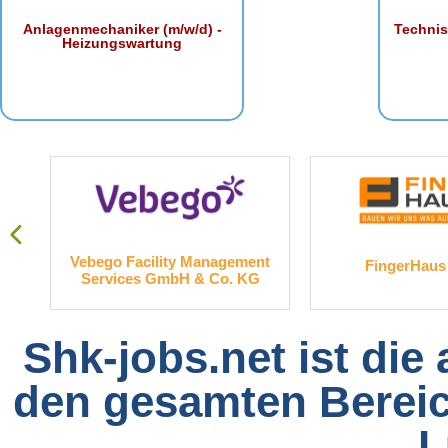
Anlagenmechaniker (m/w/d) -
Technis
Heizungswartung
. KG
Vebego Facility Management
FingerHau
Services GmbH & Co. KG
Shk-jobs.net ist die
den gesamten Bereich
L