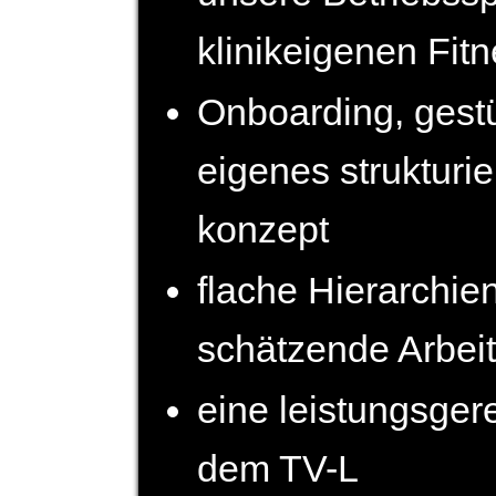
klinik­eigenen Fit
Onboarding, gestü
eigenes strukturie
konzept
flache Hierarchien
schätzende Arbei
eine leistungsger
dem TV-L