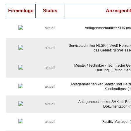
Firmenlogo
Status
Anzeigentit
aktuell
Anlagenmechaniker SHK (m/w
Servicetechniker HLSK (m/w/d) Heizung,
aktuell
das Gebiet: NRW/Hess
Meister / Techniker - Technische 
aktuell
Heizung, Lüftung, Sani
Anlagenmechaniker Sanitär und Heizu
aktuell
Kundendienst (m
Anlagenmechaniker SHK mit Bür
aktuell
Dokumentation (
aktuell
Facility Manager 