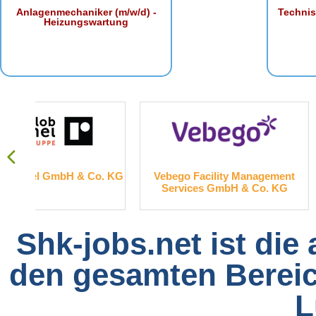
Anlagenmechaniker (m/w/d) -
Technis
Heizungswartung
. KG
Vebego Facility Management
FingerHau
Services GmbH & Co. KG
Shk-jobs.net ist die
den gesamten Bereich
L