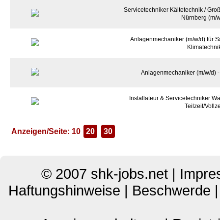
Servicetechniker Kältetechnik / G
Nürnberg (m/w
Anlagenmechaniker (m/w/d) für Sa
Klimatechni
Anlagenmechaniker (m/w/d) 
Installateur & Servicetechniker 
Teilzeit/Vollze
Anzeigen/Seite: 10
20
30
© 2007
shk-jobs.net
|
Impre
Haftungshinweise
|
Beschwerde